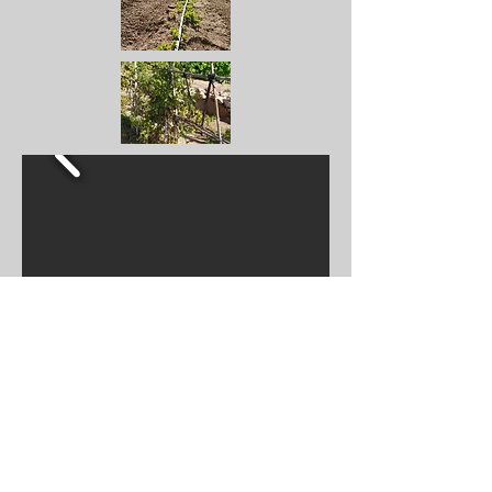
Téléphone
+212 666 16 04 98
+212 662 80 24 85
Réservations/Booking