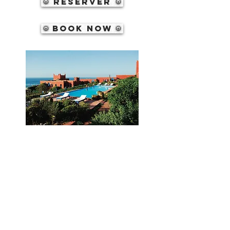
Réserver
Book now
From June 21 to July 21, 2018,
7 nights in a Tradition double room at
MAD 3.500 per person
Téléphone
+212 666 16 04 98
+212 662 80 24 85