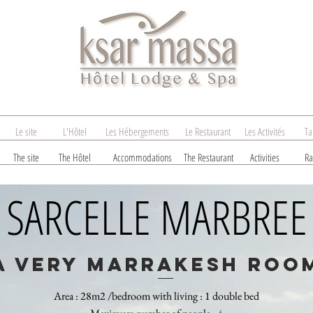
Le site
L'Hôtel
Les Hébergements
Le Restaurant
Les Activités
Ta
The site
The Hôtel
Accommodations
The Restaurant
Activities
Ra
SARCELLE MARBREE
A VERY MARRAKESH ROO
Area : 28m2 /bedroom with living : 1 double bed