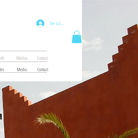
Se connecter
rifs
Médias
Contact
tes
Media
Contact
M