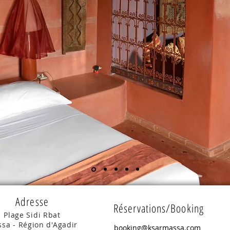
Adresse
Réservations/Booking
Plage Sidi Rbat
sa - Région d'Agadir
booking@ksarmassa.com