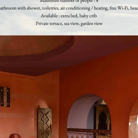
Maximum number of people : 4
bathroom with shower, toiletries, air conditioning / heating, free Wi-Fi, bea
Available : extra bed, baby crib
Private terrace, sea view, garden view