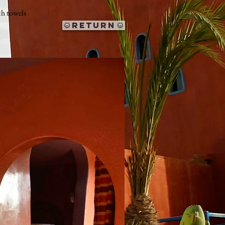
ch towels
return