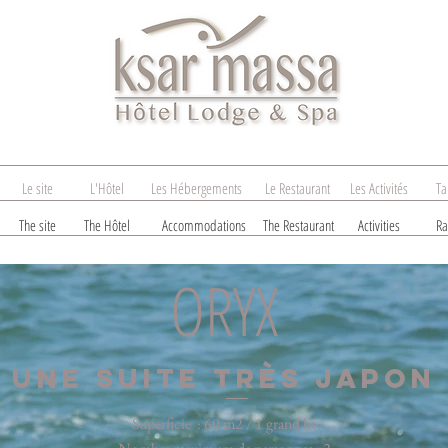
Le site
L'Hôtel
Les Hébergements
Le Restaurant
Les Activités
Ta
The site
The Hôtel
Accommodations
The Restaurant
Activities
Ra
ORYX
UNE SUITE très japon
Superficie : 60 m2 / 1 grand lit